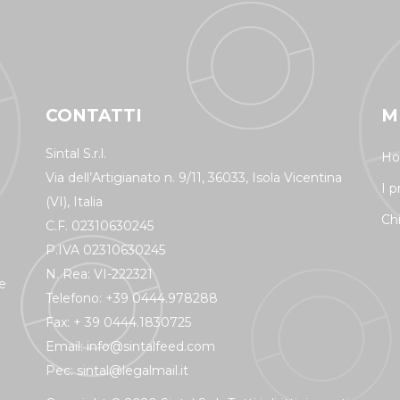
CONTATTI
M
Sintal S.r.l.
H
Via dell’Artigianato n. 9/11, 36033, Isola Vicentina
I p
(VI), Italia
Ch
C.F. 02310630245
P.IVA 02310630245
N. Rea: VI-222321
e
Telefono: +39 0444.978288
Fax: + 39 0444.1830725
Email:
info@sintalfeed.com
Pec:
sintal@legalmail.it