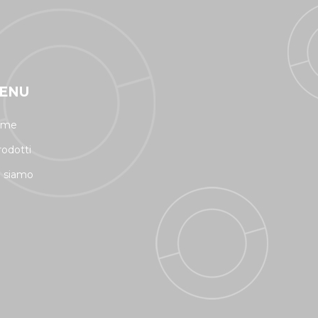
ENU
ome
rodotti
i siamo