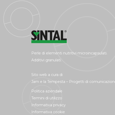
Perle di elementi nutritivi microincapsulati.
Additivi granulati.
Sito web a cura di
Jam e la Tempesta – Progetti di comunicazion
Politica aziendale
Termini di utilizzo
Informativa privacy
Informativa cookie