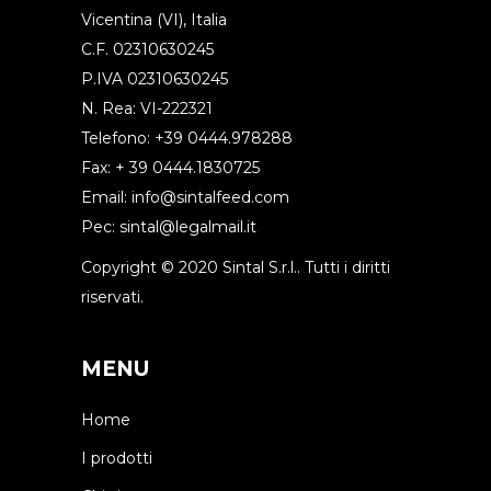
Vicentina (VI), Italia
C.F. 02310630245
P.IVA 02310630245
N. Rea: VI-222321
Telefono: +39 0444.978288
Fax: + 39 0444.1830725
Email:
info@sintalfeed.com
Pec:
sintal@legalmail.it
Copyright © 2020 Sintal S.r.l.. Tutti i diritti
riservati.
MENU
Home
I prodotti